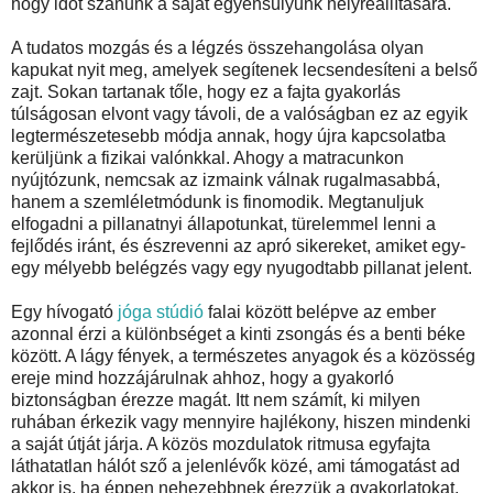
hogy időt szánunk a saját egyensúlyunk helyreállítására.
A tudatos mozgás és a légzés összehangolása olyan
kapukat nyit meg, amelyek segítenek lecsendesíteni a belső
zajt. Sokan tartanak tőle, hogy ez a fajta gyakorlás
túlságosan elvont vagy távoli, de a valóságban ez az egyik
legtermészetesebb módja annak, hogy újra kapcsolatba
kerüljünk a fizikai valónkkal. Ahogy a matracunkon
nyújtózunk, nemcsak az izmaink válnak rugalmasabbá,
hanem a szemléletmódunk is finomodik. Megtanuljuk
elfogadni a pillanatnyi állapotunkat, türelemmel lenni a
fejlődés iránt, és észrevenni az apró sikereket, amiket egy-
egy mélyebb belégzés vagy egy nyugodtabb pillanat jelent.
Egy hívogató
jóga stúdió
falai között belépve az ember
azonnal érzi a különbséget a kinti zsongás és a benti béke
között. A lágy fények, a természetes anyagok és a közösség
ereje mind hozzájárulnak ahhoz, hogy a gyakorló
biztonságban érezze magát. Itt nem számít, ki milyen
ruhában érkezik vagy mennyire hajlékony, hiszen mindenki
a saját útját járja. A közös mozdulatok ritmusa egyfajta
láthatatlan hálót sző a jelenlévők közé, ami támogatást ad
akkor is, ha éppen nehezebbnek érezzük a gyakorlatokat.