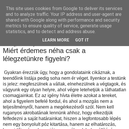
This site uses cookies from Google to deliver its services
Céges weboldal készítés
and to analyze traffic. Your IP address and user-agent are
shared with Google along with performance and security
metrics to ensure quality of service, generate usage
statistics, and to detect and address abuse.
▼
LEARN MORE
GOT IT
Tuesday, 24 February 2026
Miért érdemes néha csak a
lélegzetünkre figyelni?
Gyakran érezzük úgy, hogy a gondolataink cikáznak, a
teendőink listája pedig soha nem ér véget. Ilyenkor a testünk
is jelez: megfeszülnek a vállak, elnehezülnek a végtagok, és
vágyunk egy olyan helyre, ahol végre letehetjük a láthatatlan
csomagjainkat. Ez az igény hívta életre azokat a tereket,
ahol a figyelem befelé fordul, és ahol a mozgás nem a
teljesítményről, hanem a megérkezésről szól. Nem kell
ruganyos akrobatának lennünk ahhoz, hogy elkezdjük
felfedezni a saját határainkat, hiszen a legfontosabb lépés
nem egy bonyolult póz kitartása, hanem az elhatározás,